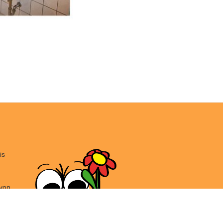
is
von