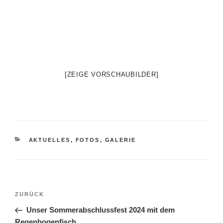
[ZEIGE VORSCHAUBILDER]
KATEGORIEN
AKTUELLES
,
FOTOS
,
GALERIE
Beitragsnavigation
Vorheriger
ZURÜCK
Beitrag
Unser Sommerabschlussfest 2024 mit dem
Regenbogenfisch