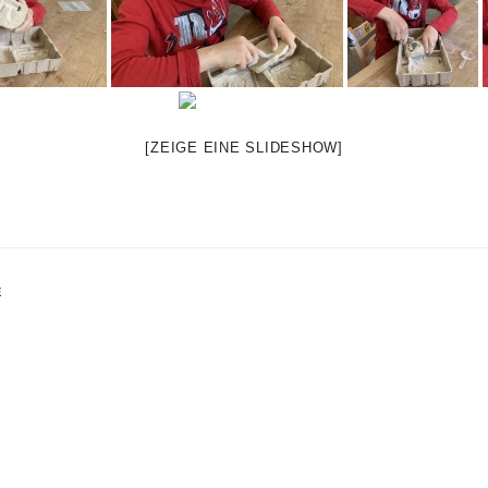
[ZEIGE EINE SLIDESHOW]
E
gation
Projekt „Haustiere“ –