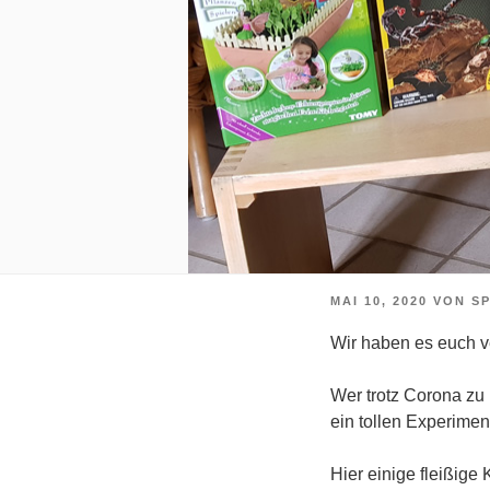
VERÖFFENTLICHT
MAI 10, 2020
VON
S
AM
Wir haben es euch v
Wer trotz Corona zu 
ein tollen Experime
Hier einige fleißige