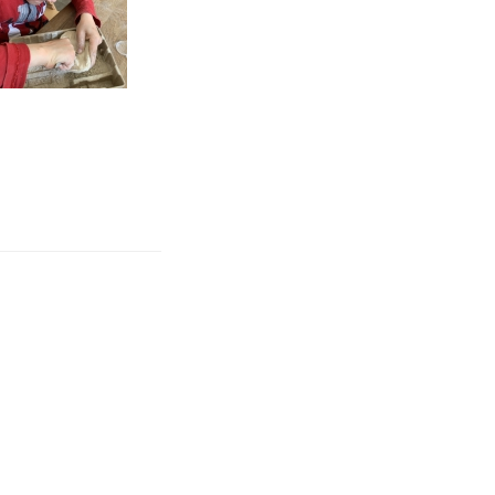
WEITER
Nächster
Beitrag
 Besuch beim Lottihof